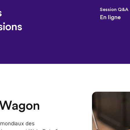
s
Session Q&A
En ligne
sions
u Wagon
 mondiaux des