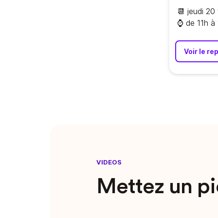
📆 jeudi 20 
⌚️ de 11h à
Voir le re
VIDEOS
Mettez un pi