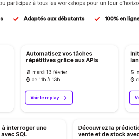
t ou participez à tous les workshops pour un tour d’horiz
ts
Adaptés aux débutants
100% en lign
Automatisez vos tâches
Ini
répétitives grâce aux APIs
la
📆 mardi 18 février
📆 
⌚️ de 11h à 13h
⌚️ 
Voir le replay
Vo
 à interroger une
Découvrez la prédicti
 avec SQL
vente et de stock ave